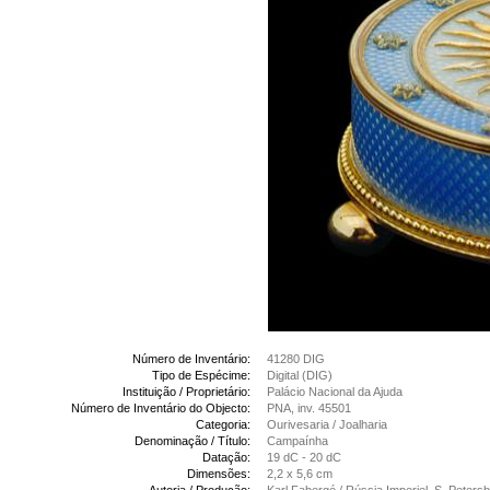
Número de Inventário:
41280 DIG
Tipo de Espécime:
Digital (DIG)
Instituição / Proprietário:
Palácio Nacional da Ajuda
Número de Inventário do Objecto:
PNA, inv. 45501
Categoria:
Ourivesaria / Joalharia
Denominação / Título:
Campaínha
Datação:
19 dC - 20 dC
Dimensões:
2,2 x 5,6 cm