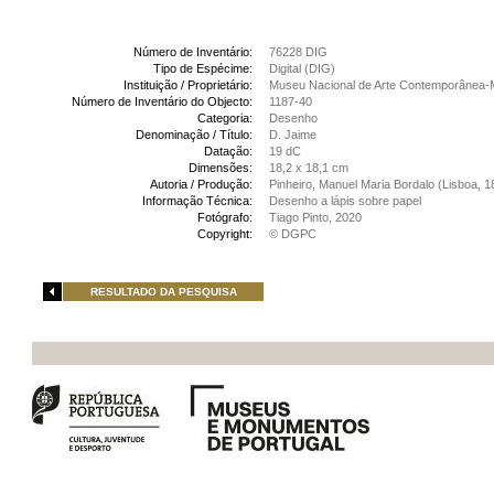
Número de Inventário:
76228 DIG
Tipo de Espécime:
Digital (DIG)
Instituição / Proprietário:
Museu Nacional de Arte Contemporânea-
Número de Inventário do Objecto:
1187-40
Categoria:
Desenho
Denominação / Título:
D. Jaime
Datação:
19 dC
Dimensões:
18,2 x 18,1 cm
Autoria / Produção:
Pinheiro, Manuel Maria Bordalo (Lisboa, 1
Informação Técnica:
Desenho a lápis sobre papel
Fotógrafo:
Tiago Pinto, 2020
Copyright:
© DGPC
RESULTADO DA PESQUISA