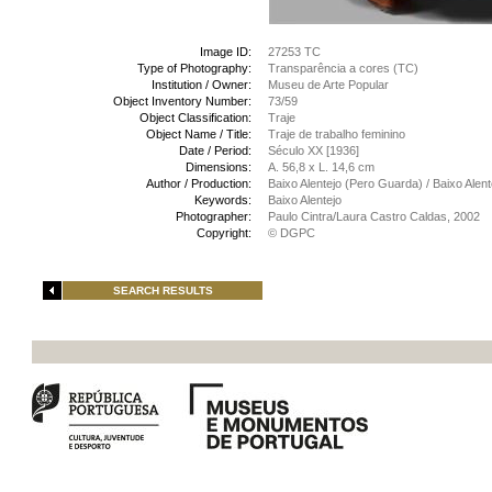
Image ID:
27253 TC
Type of Photography:
Transparência a cores (TC)
Institution / Owner:
Museu de Arte Popular
Object Inventory Number:
73/59
Object Classification:
Traje
Object Name / Title:
Traje de trabalho feminino
Date / Period:
Século XX [1936]
Dimensions:
A. 56,8 x L. 14,6 cm
Author / Production:
Baixo Alentejo (Pero Guarda) / Baixo Alen
Keywords:
Baixo Alentejo
Photographer:
Paulo Cintra/Laura Castro Caldas, 2002
Copyright:
© DGPC
SEARCH RESULTS