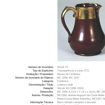
Número de Inventário:
05126 TC
Tipo de Espécime:
Transparência a cores (TC)
Instituição / Proprietário:
Museu de Cerâmica
Número de Inventário do Objecto:
MC 1556, MC 1557
Categoria:
Cerâmica
Denominação / Título:
Leiteira e bule
Datação:
Século XX (1908-1916)
Dimensões:
MC 1556: A.13,5 x C.13 x L.11cm; MC 155
Autoria / Produção:
MC1556: António Augusto da Costa Motta 
Motta (Costa Motta Sobrinho), MC1557: At
Informação Técnica:
Barro vidrado castanho e dourado