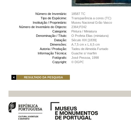
Número de Inventário:
18587 TC
Tipo de Espécime:
Transparência a cores (TC)
Instituição / Proprietário:
Museu Nacional Grão Vasco
Número de Inventário do Objecto:
2364;P242
Categoria:
Pintura / Miniatura
Denominação / Título:
O Profeta Elias (miniatura)
Datação:
Século XIX [1839]
Dimensões:
A.7,5 cm x L.6,5 cm
Autoria / Produção:
Tadeu de Almeida Furtado
Informação Técnica:
Guache s/ marfim
Fotógrafo:
José Pessoa, 1998
Copyright:
© DGPC
RESULTADO DA PESQUISA