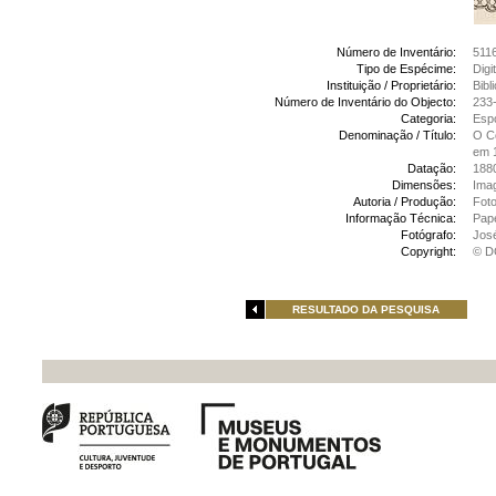
Número de Inventário:
511
Tipo de Espécime:
Digi
Instituição / Proprietário:
Bibl
Número de Inventário do Objecto:
233-
Categoria:
Espó
Denominação / Título:
O Co
em 
Datação:
188
Dimensões:
Ima
Autoria / Produção:
Foto
Informação Técnica:
Pap
Fotógrafo:
Jos
Copyright:
© D
RESULTADO DA PESQUISA