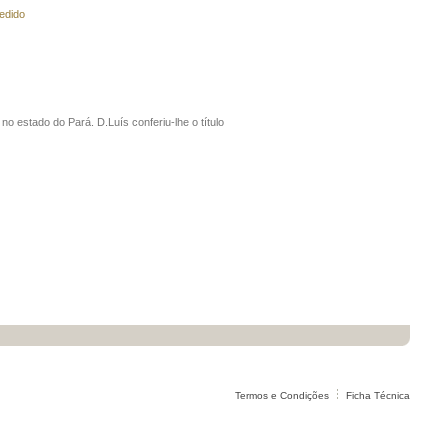
edido
no estado do Pará. D.Luís conferiu-lhe o título
Termos e Condições
Ficha Técnica