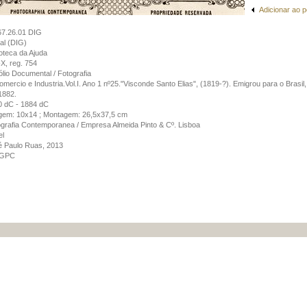
Adicionar ao p
67.26.01 DIG
tal (DIG)
ioteca da Ajuda
X, reg. 754
lio Documental / Fotografia
mercio e Industria.Vol.I. Ano 1 nº25."Visconde Santo Elias", (1819-?). Emigrou para o Brasil, 
1882.
0 dC - 1884 dC
gem: 10x14 ; Montagem: 26,5x37,5 cm
grafia Contemporanea / Empresa Almeida Pinto & Cº. Lisboa
el
é Paulo Ruas, 2013
GPC