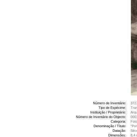
Número de Inventário:
372
Tipo de Espécime:
Tran
Instituição / Proprietário:
Arq
Número de Inventário do Objecto:
000
Categoria:
Foto
Denominação / Título:
"Pom
Datação:
Sécu
Dimensões:
8,4 