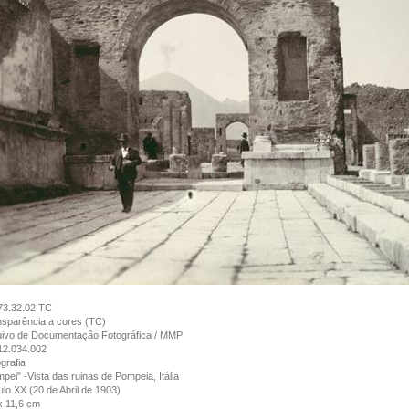
73.32.02 TC
sparência a cores (TC)
uivo de Documentação Fotográfica / MMP
12.034.002
grafia
pei" -Vista das ruinas de Pompeia, Itália
lo XX (20 de Abril de 1903)
x 11,6 cm