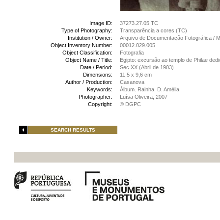
Image ID:
37273.27.05 TC
Type of Photography:
Transparência a cores (TC)
Institution / Owner:
Arquivo de Documentação Fotográfica /
Object Inventory Number:
00012.029.005
Object Classification:
Fotografia
Object Name / Title:
Egipto: excursão ao templo de Philae dedi
Date / Period:
Sec.XX (Abril de 1903)
Dimensions:
11,5 x 9,6 cm
Author / Production:
Casanova
Keywords:
Álbum. Rainha. D. Amélia
Photographer:
Luísa Oliveira, 2007
Copyright:
© DGPC
SEARCH RESULTS