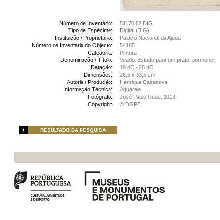
Número de Inventário:
51170.02 DIG
Tipo de Espécime:
Digital (DIG)
Instituição / Proprietário:
Palácio Nacional da Ajuda
Número de Inventário do Objecto:
54185
Categoria:
Pintura
Denominação / Título:
Veado. Estudo para um prato, pormenor
Datação:
19 dC - 20 dC
Dimensões:
26,5 x 33,5 cm
Autoria / Produção:
Henrique Casanova
Informação Técnica:
Aguarela
Fotógrafo:
José Paulo Ruas, 2013
Copyright:
© DGPC
RESULTADO DA PESQUISA