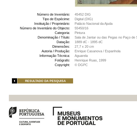
Número de Inventário:
45452 DIG
Tipo de Espécime:
Digital (DIG)
Instituição / Proprietário:
Palácio Nacional da Ajuda
Número de Inventário do Objecto:
55450/16
Categoria:
Pintura
Denominação / Título:
Sala de Jantar ou das Pegas no Paço de S
Datação:
1889 dC - 1895 dC
Dimensões:
27,7 x 20 cm
Autoria / Produção:
Enrique Casanova / Espanhola
Informação Técnica:
Aguarela
Fotógrafo:
Henrique Ruas, 1999
Copyright:
© DGPC
RESULTADO DA PESQUISA