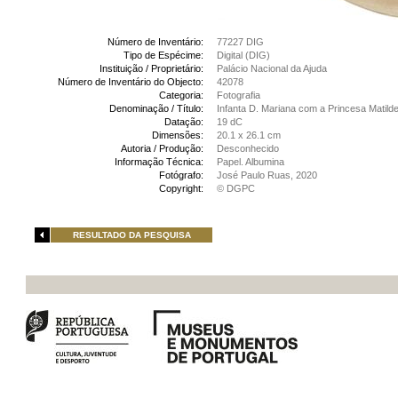
Número de Inventário:
77227 DIG
Tipo de Espécime:
Digital (DIG)
Instituição / Proprietário:
Palácio Nacional da Ajuda
Número de Inventário do Objecto:
42078
Categoria:
Fotografia
Denominação / Título:
Infanta D. Mariana com a Princesa Matilde
Datação:
19 dC
Dimensões:
20.1 x 26.1 cm
Autoria / Produção:
Desconhecido
Informação Técnica:
Papel. Albumina
Fotógrafo:
José Paulo Ruas, 2020
Copyright:
© DGPC
RESULTADO DA PESQUISA