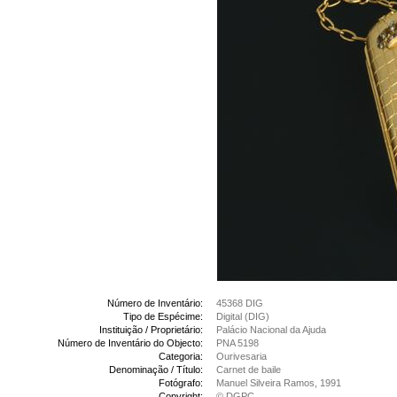
Número de Inventário:
45368 DIG
Tipo de Espécime:
Digital (DIG)
Instituição / Proprietário:
Palácio Nacional da Ajuda
Número de Inventário do Objecto:
PNA 5198
Categoria:
Ourivesaria
Denominação / Título:
Carnet de baile
Fotógrafo:
Manuel Silveira Ramos, 1991
Copyright:
© DGPC