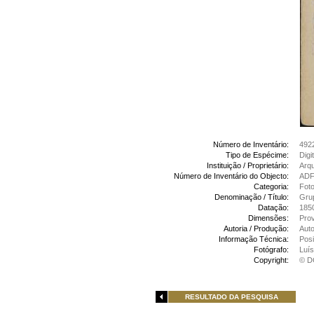
Número de Inventário:
492
Tipo de Espécime:
Digi
Instituição / Proprietário:
Arq
Número de Inventário do Objecto:
ADF
Categoria:
Foto
Denominação / Título:
Grup
Datação:
185
Dimensões:
Prov
Autoria / Produção:
Aut
Informação Técnica:
Posi
Fotógrafo:
Luís
Copyright:
© D
RESULTADO DA PESQUISA