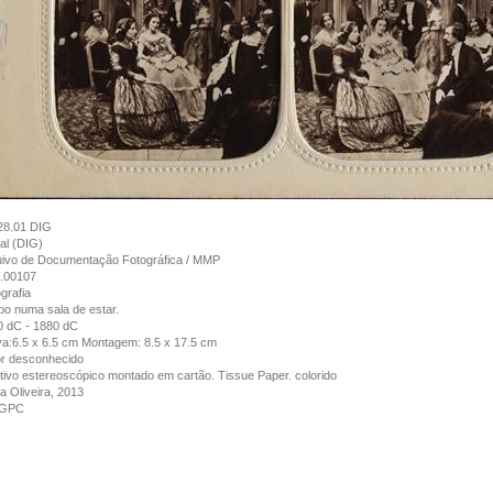
28.01 DIG
tal (DIG)
uivo de Documentação Fotográfica / MMP
.00107
grafia
o numa sala de estar.
0 dC - 1880 dC
a:6.5 x 6.5 cm Montagem: 8.5 x 17.5 cm
or desconhecido
tivo estereoscópico montado em cartão. Tissue Paper. colorido
a Oliveira, 2013
GPC