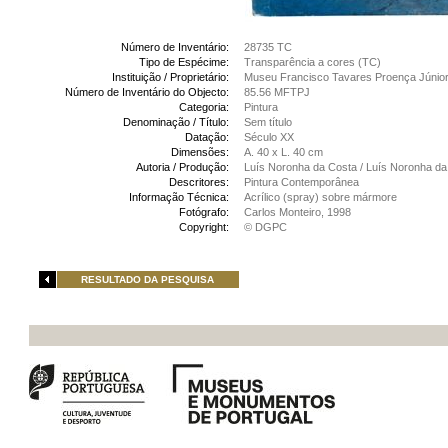
Número de Inventário:
28735 TC
Tipo de Espécime:
Transparência a cores (TC)
Instituição / Proprietário:
Museu Francisco Tavares Proença Júnio
Número de Inventário do Objecto:
85.56 MFTPJ
Categoria:
Pintura
Denominação / Título:
Sem título
Datação:
Século XX
Dimensões:
A. 40 x L. 40 cm
Autoria / Produção:
Luís Noronha da Costa / Luís Noronha da
Descritores:
Pintura Contemporânea
Informação Técnica:
Acrílico (spray) sobre mármore
Fotógrafo:
Carlos Monteiro, 1998
Copyright:
© DGPC
RESULTADO DA PESQUISA