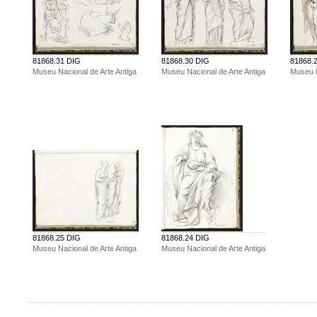
81868.31 DIG
81868.30 DIG
81868.
Museu Nacional de Arte Antiga
Museu Nacional de Arte Antiga
Museu N
81868.25 DIG
81868.24 DIG
Museu Nacional de Arte Antiga
Museu Nacional de Arte Antiga