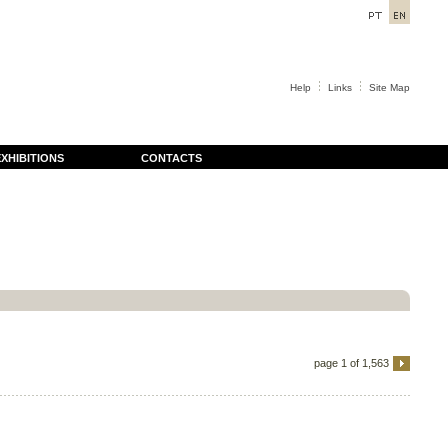
Help
Links
Site Map
XHIBITIONS
CONTACTS
page 1 of 1,563