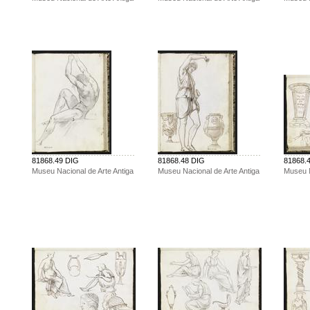
81868.49 DIG
81868.48 DIG
81868.
Museu Nacional de Arte Antiga
Museu Nacional de Arte Antiga
Museu N