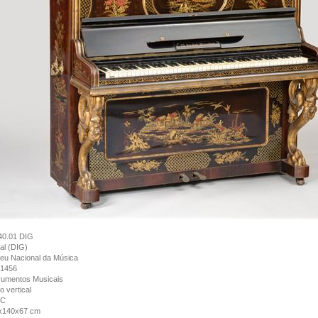
40.01 DIG
tal (DIG)
eu Nacional da Música
1456
rumentos Musicais
o vertical
dC
x140x67 cm