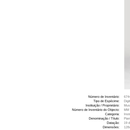
Número de Inventário:
674
Tipo de Espécime:
Digi
Instituição / Proprietário:
Mus
Número de Inventário do Objecto:
MM 
Categoria:
Inst
Denominação / Título:
Pian
Datação:
19 
Dimensões:
128