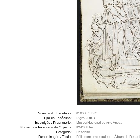
Número de Inventário:
81868.69 DIG
Tipo de Espécime:
Digital (DIG)
Instituição / Proprietário:
Museu Nacional de Arte Antiga
Número de Inventário do Objecto:
824/68 Des
Categoria:
Desenho
Denominação / Título:
Fólio com um esquisso - Álbum de Desen