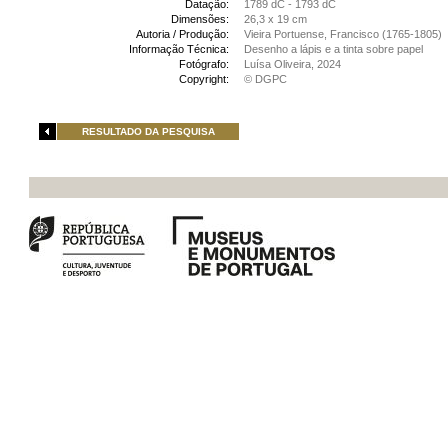
Datação:
1789 dC - 1793 dC
Dimensões:
26,3 x 19 cm
Autoria / Produção:
Vieira Portuense, Francisco (1765-1805)
Informação Técnica:
Desenho a lápis e a tinta sobre papel
Fotógrafo:
Luísa Oliveira, 2024
Copyright:
© DGPC
RESULTADO DA PESQUISA