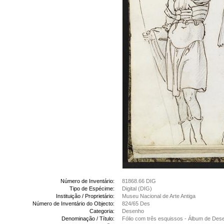
Número de Inventário:
81868.66 DIG
Tipo de Espécime:
Digital (DIG)
Instituição / Proprietário:
Museu Nacional de Arte Antiga
Número de Inventário do Objecto:
824/65 Des
Categoria:
Desenho
Denominação / Título:
Fólio com três esquissos - Álbum de Des