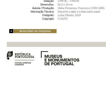
Datação:
1789 dC - 1793 dC
Dimensões:
26,3 x 19 cm
Autoria / Produção:
Vieira Portuense, Francisco (1765-1805)
Informação Técnica:
Desenho a lápis e a tinta sobre papel
Fotógrafo:
Luísa Oliveira, 2024
Copyright:
© DGPC
RESULTADO DA PESQUISA