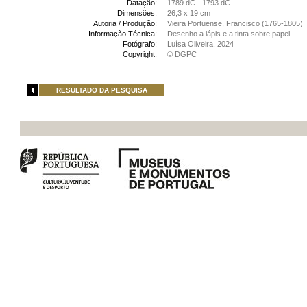
Datação:
1789 dC - 1793 dC
Dimensões:
26,3 x 19 cm
Autoria / Produção:
Vieira Portuense, Francisco (1765-1805)
Informação Técnica:
Desenho a lápis e a tinta sobre papel
Fotógrafo:
Luísa Oliveira, 2024
Copyright:
© DGPC
RESULTADO DA PESQUISA