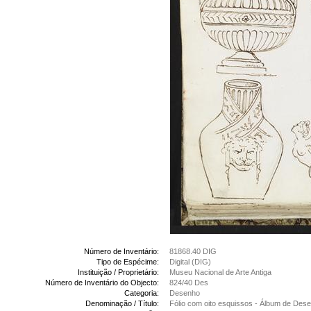
Número de Inventário:
81868.40 DIG
Tipo de Espécime:
Digital (DIG)
Instituição / Proprietário:
Museu Nacional de Arte Antiga
Número de Inventário do Objecto:
824/40 Des
Categoria:
Desenho
Denominação / Título:
Fólio com oito esquissos - Álbum de Des