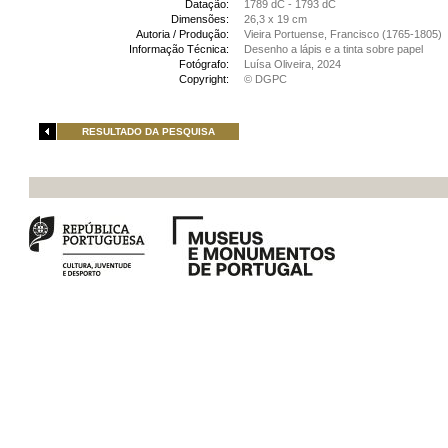
Datação:
1789 dC - 1793 dC
Dimensões:
26,3 x 19 cm
Autoria / Produção:
Vieira Portuense, Francisco (1765-1805)
Informação Técnica:
Desenho a lápis e a tinta sobre papel
Fotógrafo:
Luísa Oliveira, 2024
Copyright:
© DGPC
RESULTADO DA PESQUISA