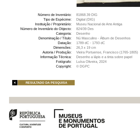
Número de Inventário:
81868.39 DIG
Tipo de Espécime:
Digital (DIG)
Instituição / Proprietário:
Museu Nacional de Arte Antiga
Número de Inventário do Objecto:
824/39 Des
Categoria:
Desenho
Denominação / Título:
Nú Masculino - Álbum de Desenhos
Datação:
1789 dC - 1793 dC
Dimensões:
26,3 x 19 cm
Autoria / Produção:
Vieira Portuense, Francisco (1765-1805)
Informação Técnica:
Desenho a lápis e a tinta sobre papel
Fotógrafo:
Luísa Oliveira, 2024
Copyright:
© DGPC
RESULTADO DA PESQUISA