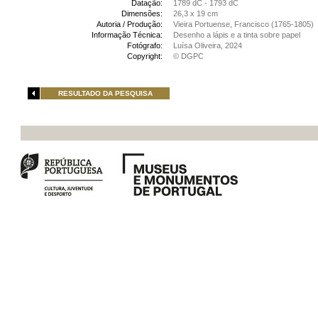
Datação:
1789 dC - 1793 dC
Dimensões:
26,3 x 19 cm
Autoria / Produção:
Vieira Portuense, Francisco (1765-1805)
Informação Técnica:
Desenho a lápis e a tinta sobre papel
Fotógrafo:
Luísa Oliveira, 2024
Copyright:
© DGPC
RESULTADO DA PESQUISA