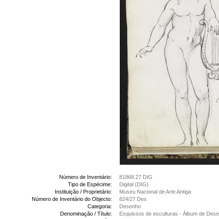
Número de Inventário:
81868.27 DIG
Tipo de Espécime:
Digital (DIG)
Instituição / Proprietário:
Museu Nacional de Arte Antiga
Número de Inventário do Objecto:
824/27 Des
Categoria:
Desenho
Denominação / Título:
Esquissos de esculturas - Álbum de Des