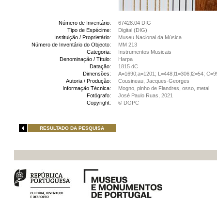
Número de Inventário:
67428.04 DIG
Tipo de Espécime:
Digital (DIG)
Instituição / Proprietário:
Museu Nacional da Música
Número de Inventário do Objecto:
MM 213
Categoria:
Instrumentos Musicais
Denominação / Título:
Harpa
Datação:
1815 dC
Dimensões:
A=1690;a=1201; L=448;l1=306;l2=54; C=9
Autoria / Produção:
Cousineau, Jacques-Georges
Informação Técnica:
Mogno, pinho de Flandres, osso, metal
Fotógrafo:
José Paulo Ruas, 2021
Copyright:
© DGPC
RESULTADO DA PESQUISA