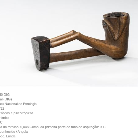
40 DIG
tal (DIG)
u Nacional de Etnologia
722
óticos e psicotrópicos
himbo
dC
ra do fornilho: 0,048 Comp. da primeira parte do tubo de aspiração: 0,12
onhecido / Angola
oco, Lunda