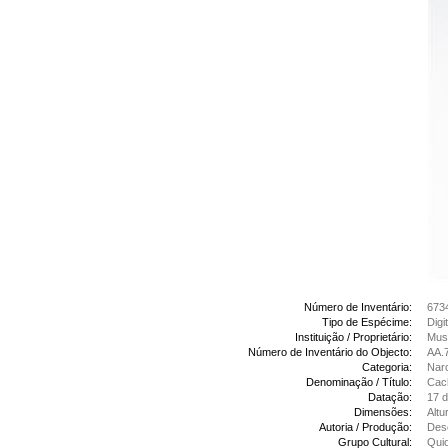
Número de Inventário:
673
Tipo de Espécime:
Digi
Instituição / Proprietário:
Muse
Número de Inventário do Objecto:
AA.
Categoria:
Narc
Denominação / Título:
Cac
Datação:
17 
Dimensões:
Altu
Autoria / Produção:
Desc
Grupo Cultural:
Qui