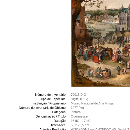
Número de Inventário:
79013 DIG
Tipo de Espécime:
Digital (DIG)
Instituição / Proprietário:
Museu Nacional de Arte Antiga
Número de Inventário do Objecto:
1477 Pint
Categoria:
Pintura
Denominação / Título:
Quermesse
Datação:
16 dC - 17 dC
Dimensões:
53 x 75,5 cm
Autoria / Produção:
VINCKBONS ou VINCKBOONS, David (15