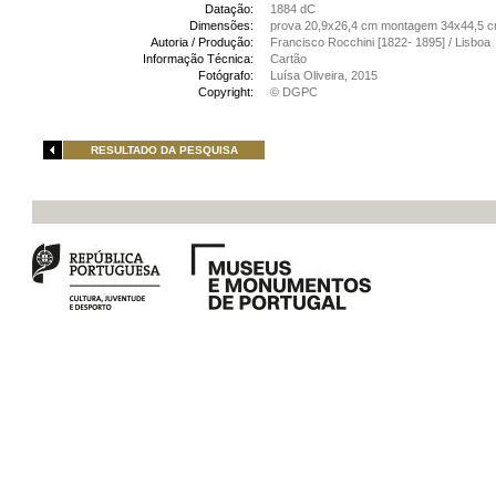
Datação:
1884 dC
Dimensões:
prova 20,9x26,4 cm montagem 34x44,5 
Autoria / Produção:
Francisco Rocchini [1822- 1895] / Lisboa
Informação Técnica:
Cartão
Fotógrafo:
Luísa Oliveira, 2015
Copyright:
© DGPC
RESULTADO DA PESQUISA