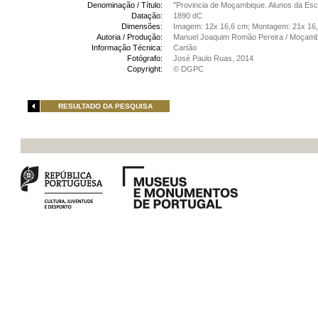
Denominação / Título:
"Provincia de Moçambique. Alunos da Escol
Datação:
1890 dC
Dimensões:
Imagem: 12x 16,6 cm; Montagem: 21x 16
Autoria / Produção:
Manuel Joaquim Romão Pereira / Moçamb
Informação Técnica:
Cartão
Fotógrafo:
José Paulo Ruas, 2014
Copyright:
© DGPC
RESULTADO DA PESQUISA