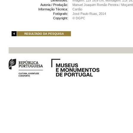
Dimensões:
Imagem: 12x 16,6 cm; Montagem: 21x 16
Autoria / Produção:
Manuel Joaquim Romão Pereira / Moçamb
Informação Técnica:
Cartão
Fotógrafo:
José Paulo Ruas, 2014
Copyright:
© DGPC
RESULTADO DA PESQUISA