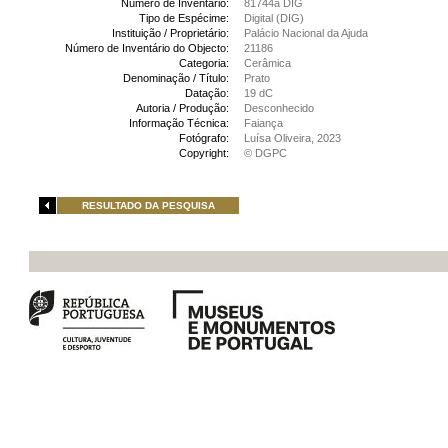
Número de Inventário:
81744a DIG
Tipo de Espécime:
Digital (DIG)
Instituição / Proprietário:
Palácio Nacional da Ajuda
Número de Inventário do Objecto:
21186
Categoria:
Cerâmica
Denominação / Título:
Prato
Datação:
19 dC
Autoria / Produção:
Desconhecido
Informação Técnica:
Faiança
Fotógrafo:
Luísa Oliveira, 2023
Copyright:
© DGPC
RESULTADO DA PESQUISA