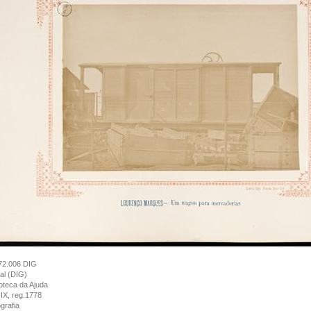
72.006 DIG
tal (DIG)
ioteca da Ajuda
IX, reg.1778
grafia