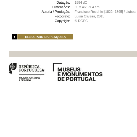
Datação:
1884 dC
Dimensões:
35 x 46,5 x 4 cm
Autoria / Produção:
Francisco Rocchini [1822- 1895] / Lisboa
Fotógrafo:
Luísa Oliveira, 2015
Copyright:
© DGPC
RESULTADO DA PESQUISA