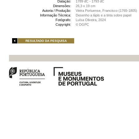
Datação:
1789 dC - 1793 dC
Dimensões:
26,3 x 19 cm
Autoria / Produção:
Vieira Portuense, Francisco (1765-1805)
Informação Técnica:
Desenho a lápis e a tinta sobre papel
Fotógrafo:
Luísa Oliveira, 2024
Copyright:
© DGPC
RESULTADO DA PESQUISA