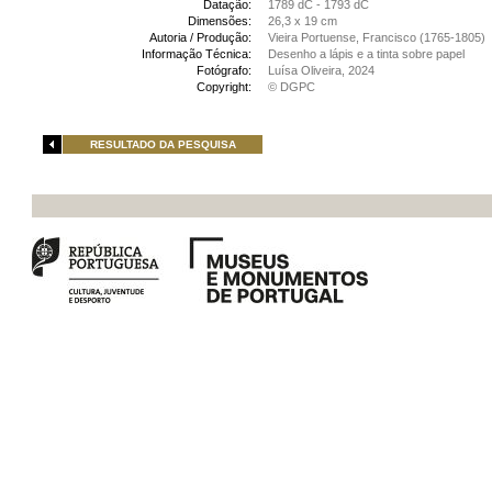
Datação:
1789 dC - 1793 dC
Dimensões:
26,3 x 19 cm
Autoria / Produção:
Vieira Portuense, Francisco (1765-1805)
Informação Técnica:
Desenho a lápis e a tinta sobre papel
Fotógrafo:
Luísa Oliveira, 2024
Copyright:
© DGPC
RESULTADO DA PESQUISA