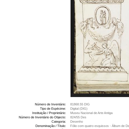
Número de Inventário:
81868.55 DIG
Tipo de Espécime:
Digital (DIG)
Instituição / Proprietário:
Museu Nacional de Arte Antiga
Número de Inventário do Objecto:
824/55 Des
Categoria:
Desenho
Denominação / Título:
Fólio com quatro esquissos - Álbum de 