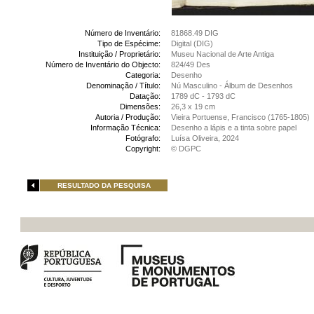
Número de Inventário:
81868.49 DIG
Tipo de Espécime:
Digital (DIG)
Instituição / Proprietário:
Museu Nacional de Arte Antiga
Número de Inventário do Objecto:
824/49 Des
Categoria:
Desenho
Denominação / Título:
Nú Masculino - Álbum de Desenhos
Datação:
1789 dC - 1793 dC
Dimensões:
26,3 x 19 cm
Autoria / Produção:
Vieira Portuense, Francisco (1765-1805)
Informação Técnica:
Desenho a lápis e a tinta sobre papel
Fotógrafo:
Luísa Oliveira, 2024
Copyright:
© DGPC
RESULTADO DA PESQUISA