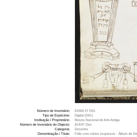
Número de Inventário:
81868.47 DIG
Tipo de Espécime:
Digital (DIG)
Instituição / Proprietário:
Museu Nacional de Arte Antiga
Número de Inventário do Objecto:
824/47 Des
Categoria:
Desenho
Denominação / Título:
Fólio com vários esquissos - Álbum de 