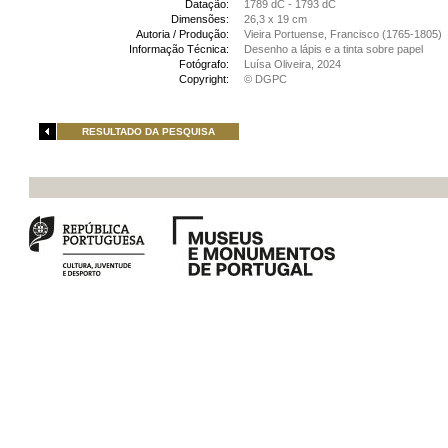
Datação:
1789 dC - 1793 dC
Dimensões:
26,3 x 19 cm
Autoria / Produção:
Vieira Portuense, Francisco (1765-1805)
Informação Técnica:
Desenho a lápis e a tinta sobre papel
Fotógrafo:
Luísa Oliveira, 2024
Copyright:
© DGPC
RESULTADO DA PESQUISA