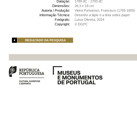
Datação:
1789 dC - 1793 dC
Dimensões:
26,3 x 19 cm
Autoria / Produção:
Vieira Portuense, Francisco (1765-1805)
Informação Técnica:
Desenho a lápis e a tinta sobre papel
Fotógrafo:
Luísa Oliveira, 2024
Copyright:
© DGPC
RESULTADO DA PESQUISA