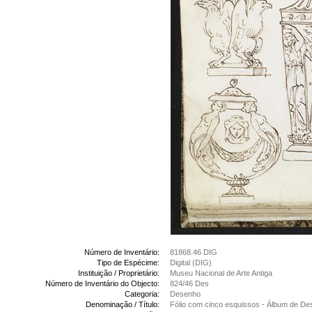
Número de Inventário:
81868.46 DIG
Tipo de Espécime:
Digital (DIG)
Instituição / Proprietário:
Museu Nacional de Arte Antiga
Número de Inventário do Objecto:
824/46 Des
Categoria:
Desenho
Denominação / Título:
Fólio com cinco esquissos - Álbum de D