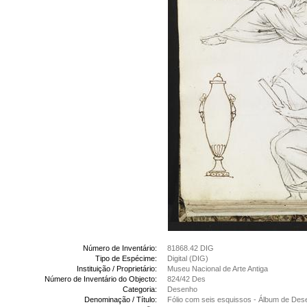
Número de Inventário:
81868.42 DIG
Tipo de Espécime:
Digital (DIG)
Instituição / Proprietário:
Museu Nacional de Arte Antiga
Número de Inventário do Objecto:
824/42 Des
Categoria:
Desenho
Denominação / Título:
Fólio com seis esquissos - Álbum de De