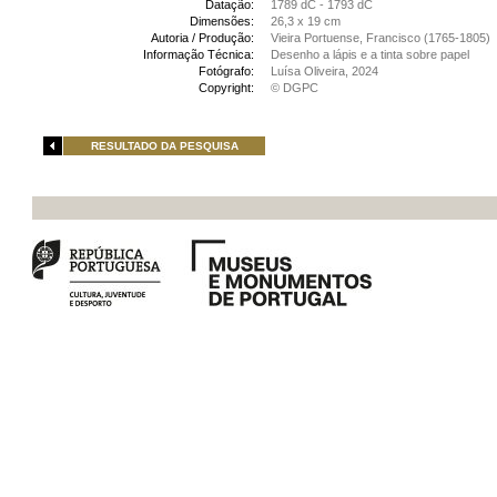
Datação:
1789 dC - 1793 dC
Dimensões:
26,3 x 19 cm
Autoria / Produção:
Vieira Portuense, Francisco (1765-1805)
Informação Técnica:
Desenho a lápis e a tinta sobre papel
Fotógrafo:
Luísa Oliveira, 2024
Copyright:
© DGPC
RESULTADO DA PESQUISA