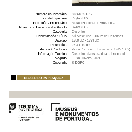
Número de Inventário:
81868.39 DIG
Tipo de Espécime:
Digital (DIG)
Instituição / Proprietário:
Museu Nacional de Arte Antiga
Número de Inventário do Objecto:
824/39 Des
Categoria:
Desenho
Denominação / Título:
Nú Masculino - Álbum de Desenhos
Datação:
1789 dC - 1793 dC
Dimensões:
26,3 x 19 cm
Autoria / Produção:
Vieira Portuense, Francisco (1765-1805)
Informação Técnica:
Desenho a lápis e a tinta sobre papel
Fotógrafo:
Luísa Oliveira, 2024
Copyright:
© DGPC
RESULTADO DA PESQUISA