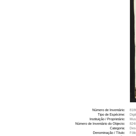
Número de Inventário:
818
Tipo de Espécime:
Digi
Instituição / Proprietário:
Muse
Número de Inventário do Objecto:
824
Categoria:
Des
Denominação / Título:
Fóli