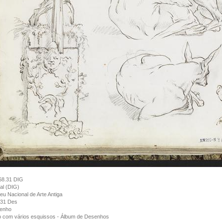
68.31 DIG
tal (DIG)
u Nacional de Arte Antiga
/31 Des
enho
o com vários esquissos - Álbum de Desenhos