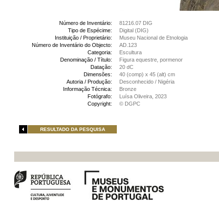
Número de Inventário:
81216.07 DIG
Tipo de Espécime:
Digital (DIG)
Instituição / Proprietário:
Museu Nacional de Etnologia
Número de Inventário do Objecto:
AD.123
Categoria:
Escultura
Denominação / Título:
Figura equestre, pormenor
Datação:
20 dC
Dimensões:
40 (comp) x 45 (alt) cm
Autoria / Produção:
Desconhecido / Nigéria
Informação Técnica:
Bronze
Fotógrafo:
Luísa Oliveira, 2023
Copyright:
© DGPC
RESULTADO DA PESQUISA