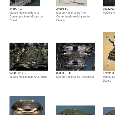
24690 TC
24689 TC
01382.02
Museu Nacional de Arte
Museu Nacional de Arte
Palácio N
Contemporânea-Museu do
Contemporânea-Museu do
Chiado
Chiado
02808.02 TC
02808.01 TC
17979 T
Museu Nacional de Arte Antiga
Museu Nacional de Arte Antiga
Museu Nac
Dança