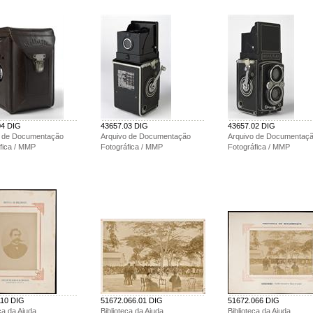
04 DIG
43657.03 DIG
43657.02 DIG
o de Documentação
Arquivo de Documentação
Arquivo de Documentaç
fica / MMP
Fotográfica / MMP
Fotográfica / MMP
110 DIG
51672.066.01 DIG
51672.066 DIG
ca da Ajuda
Biblioteca da Ajuda
Biblioteca da Ajuda