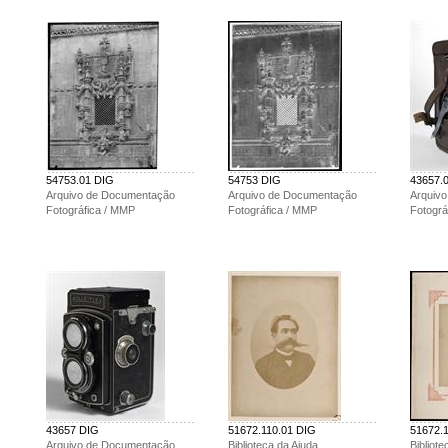
54753.01 DIG
54753 DIG
43657.
Arquivo de Documentação
Arquivo de Documentação
Arquiv
Fotográfica / MMP
Fotográfica / MMP
Fotográ
43657 DIG
51672.110.01 DIG
51672.
Arquivo de Documentação
Biblioteca da Ajuda
Bibliote