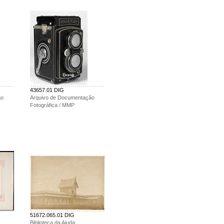
43657.01 DIG
ão
Arquivo de Documentação
Fotográfica / MMP
51672.065.01 DIG
Biblioteca da Ajuda