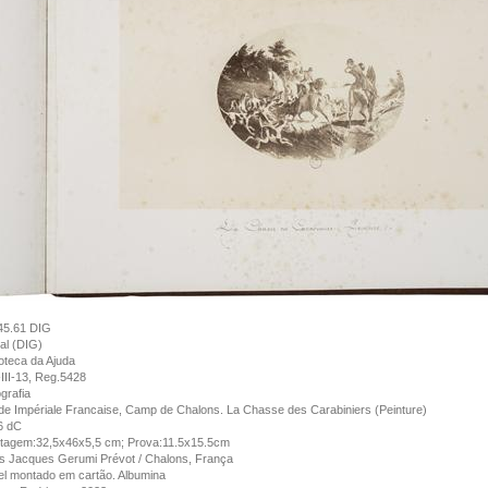
45.61 DIG
tal (DIG)
ioteca da Ajuda
III-13, Reg.5428
grafia
e Impériale Francaise, Camp de Chalons. La Chasse des Carabiniers (Peinture)
6 dC
tagem:32,5x46x5,5 cm; Prova:11.5x15.5cm
s Jacques Gerumi Prévot / Chalons, França
l montado em cartão. Albumina