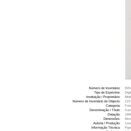
Número de Inventário:
905
Tipo de Espécime:
Digi
Instituição / Proprietário:
Bibl
Número de Inventário do Objecto:
123-
Categoria:
Foto
Denominação / Título:
Gard
Datação:
186
Dimensões:
Mon
Autoria / Produção:
Loui
Informação Técnica:
Pape