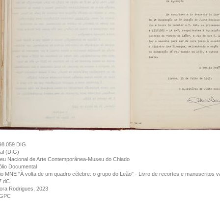
98.059 DIG
tal (DIG)
eu Nacional de Arte Contemporânea-Museu do Chiado
lio Documental
io MNE "À volta de um quadro célebre: o grupo do Leão" - Livro de recortes e manuscritos v
7 dC
ora Rodrigues, 2023
GPC