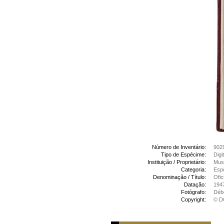
Número de Inventário:
902
Tipo de Espécime:
Digi
Instituição / Proprietário:
Mus
Categoria:
Espó
Denominação / Título:
Ofic
Datação:
194
Fotógrafo:
Déb
Copyright:
© D