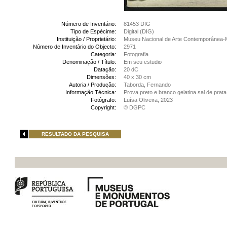
Número de Inventário:
81453 DIG
Tipo de Espécime:
Digital (DIG)
Instituição / Proprietário:
Museu Nacional de Arte Contemporânea-
Número de Inventário do Objecto:
2971
Categoria:
Fotografia
Denominação / Título:
Em seu estudio
Datação:
20 dC
Dimensões:
40 x 30 cm
Autoria / Produção:
Taborda, Fernando
Informação Técnica:
Prova preto e branco gelatina sal de prata
Fotógrafo:
Luísa Oliveira, 2023
Copyright:
© DGPC
RESULTADO DA PESQUISA