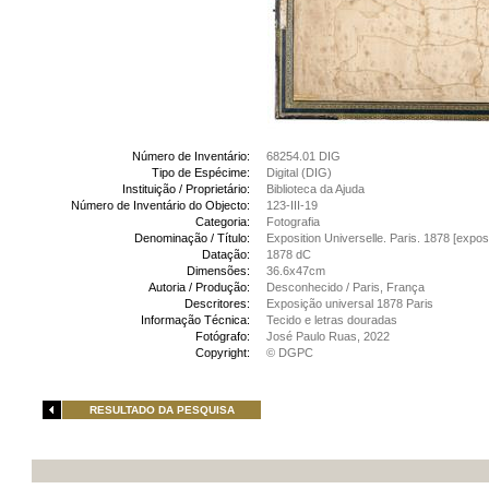
Número de Inventário:
68254.01 DIG
Tipo de Espécime:
Digital (DIG)
Instituição / Proprietário:
Biblioteca da Ajuda
Número de Inventário do Objecto:
123-III-19
Categoria:
Fotografia
Denominação / Título:
Exposition Universelle. Paris. 1878 [expos
Datação:
1878 dC
Dimensões:
36.6x47cm
Autoria / Produção:
Desconhecido / Paris, França
Descritores:
Exposição universal 1878 Paris
Informação Técnica:
Tecido e letras douradas
Fotógrafo:
José Paulo Ruas, 2022
Copyright:
© DGPC
RESULTADO DA PESQUISA