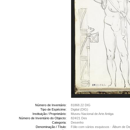
Número de Inventário:
81868.22 DIG
Tipo de Espécime:
Digital (DIG)
Instituição / Proprietário:
Museu Nacional de Arte Antiga
Número de Inventário do Objecto:
824/21 Des
Categoria:
Desenho
Denominação / Título:
Fólio com vários esquissos - Álbum de 