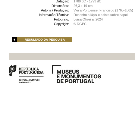
Datação:
1789 dC - 1793 dC
Dimensões:
26,3 x 19 cm
Autoria / Produção:
Vieira Portuense, Francisco (1765-1805)
Informação Técnica:
Desenho a lápis e a tinta sobre papel
Fotógrafo:
Luísa Oliveira, 2024
Copyright:
© DGPC
RESULTADO DA PESQUISA