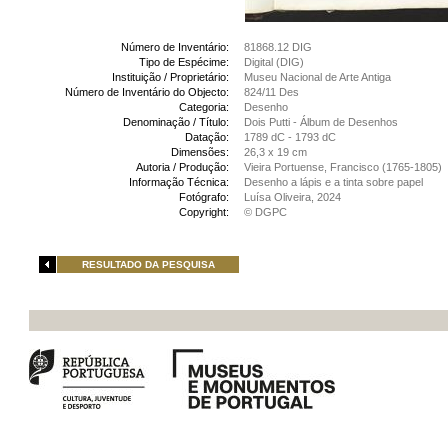
Número de Inventário:
81868.12 DIG
Tipo de Espécime:
Digital (DIG)
Instituição / Proprietário:
Museu Nacional de Arte Antiga
Número de Inventário do Objecto:
824/11 Des
Categoria:
Desenho
Denominação / Título:
Dois Putti - Álbum de Desenhos
Datação:
1789 dC - 1793 dC
Dimensões:
26,3 x 19 cm
Autoria / Produção:
Vieira Portuense, Francisco (1765-1805)
Informação Técnica:
Desenho a lápis e a tinta sobre papel
Fotógrafo:
Luísa Oliveira, 2024
Copyright:
© DGPC
RESULTADO DA PESQUISA