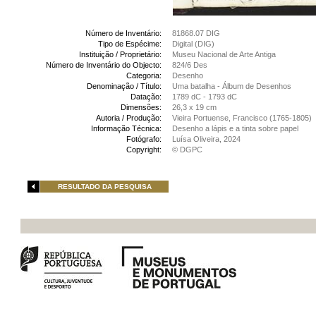
Número de Inventário:
81868.07 DIG
Tipo de Espécime:
Digital (DIG)
Instituição / Proprietário:
Museu Nacional de Arte Antiga
Número de Inventário do Objecto:
824/6 Des
Categoria:
Desenho
Denominação / Título:
Uma batalha - Álbum de Desenhos
Datação:
1789 dC - 1793 dC
Dimensões:
26,3 x 19 cm
Autoria / Produção:
Vieira Portuense, Francisco (1765-1805)
Informação Técnica:
Desenho a lápis e a tinta sobre papel
Fotógrafo:
Luísa Oliveira, 2024
Copyright:
© DGPC
RESULTADO DA PESQUISA