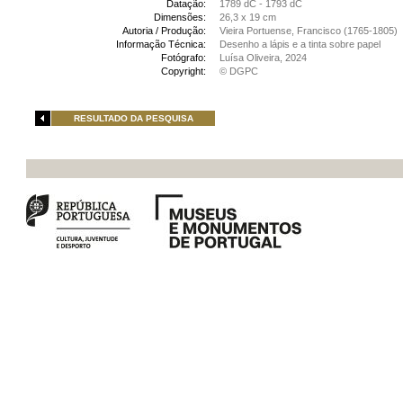
Datação:
1789 dC - 1793 dC
Dimensões:
26,3 x 19 cm
Autoria / Produção:
Vieira Portuense, Francisco (1765-1805)
Informação Técnica:
Desenho a lápis e a tinta sobre papel
Fotógrafo:
Luísa Oliveira, 2024
Copyright:
© DGPC
RESULTADO DA PESQUISA